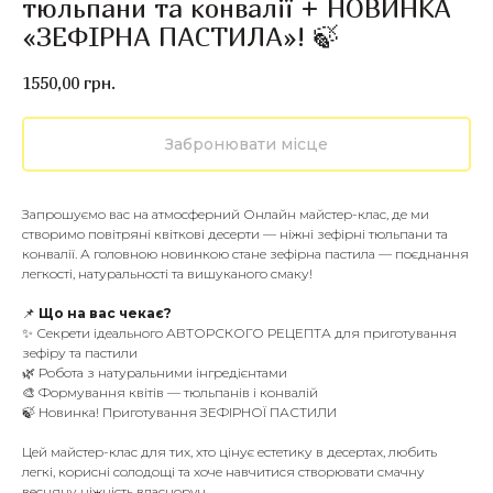
тюльпани та конвалії + НОВИНКА
«ЗЕФІРНА ПАСТИЛА»! 🍃
1550,00
грн.
Забронювати місце
Запрошуємо вас на атмосферний Онлайн майстер-клас, де ми
створимо повітряні квіткові десерти — ніжні зефірні тюльпани та
конвалії. А головною новинкою стане зефірна пастила — поєднання
легкості, натуральності та вишуканого смаку!
📌
Що на вас чекає?
✨ Секрети ідеального АВТОРСКОГО РЕЦЕПТА для приготування
зефіру та пастили
🌿 Робота з натуральними інгредієнтами
🎨 Формування квітів — тюльпанів і конвалій
🍃 Новинка! Приготування ЗЕФІРНОЇ ПАСТИЛИ
Цей майстер-клас для тих, хто цінує естетику в десертах, любить
легкі, корисні солодощі та хоче навчитися створювати смачну
весняну ніжність власноруч.