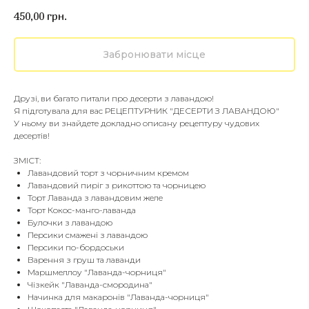
450,00
грн.
Забронювати місце
Друзі, ви багато питали про десерти з лавандою!
Я підготувала для вас РЕЦЕПТУРНИК "ДЕСЕРТИ З ЛАВАНДОЮ"
У ньому ви знайдете докладно описану рецептуру чудових
десертів!
ЗМІСТ:
Лавандовий торт з чорничним кремом
Лавандовий пиріг з рикоттою та чорницею
Торт Лаванда з лавандовим желе
Торт Кокос-манго-лаванда
Булочки з лавандою
Персики смажені з лавандою
Персики по-бордоськи
Варення з груш та лаванди
Маршмеллоу "Лаванда-чорниця"
Чізкейк "Лаванда-смородина"
Начинка для макаронів "Лаванда-чорниця"