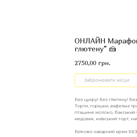
ОНЛАЙН Марафон 
глютену” 🍰
грн.
2750,00
Забронювати місце
Без цукру! Без глютену! Без
Торти, горішки, вафельні тр
пташине молоко, бакський 
медовик, київський торт, н
Білково-заварний крем БЕ