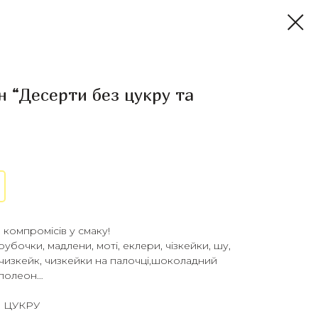
“Десерти без цукру та
 компромісів у смаку!
оубочки, мадлени, моті, еклери, чізкейки, шу,
чизкейк, чизкейки на палочці,шоколадний
аполеон…
З ЦУКРУ