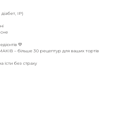
діабет, ІР)
ні
исне
едієнтів 💛
ІВ – більше 30 рецептур для ваших тортів
на їсти без страху