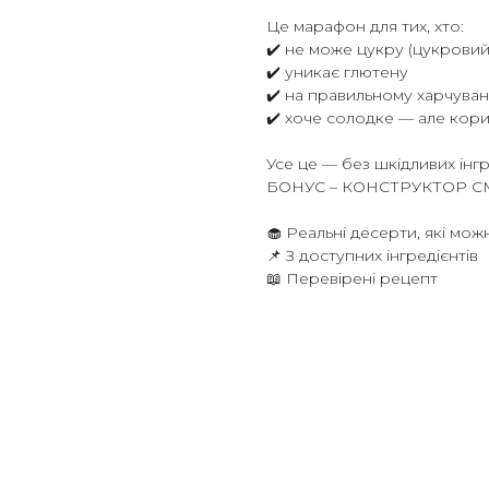
Це марафон для тих, хто:
✔️ не може цукру (цукровий 
✔️ уникає глютену
✔️ на правильному харчуван
✔️ хоче солодке — але кор
Усе це — без шкідливих інгр
БОНУС – КОНСТРУКТОР СМАК
🧁 Реальні десерти, які мож
📌 З доступних інгредієнтів
📖 Перевірені рецепт