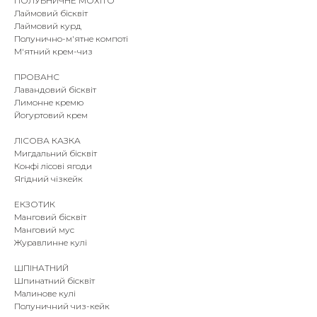
ПОЛУБНИЧНЕ МОХІТО
Лаймовий бісквіт
Лаймовий курд
Полунично-м'ятне компоті
М'ятний крем-чиз
ПРОВАНС
Лавандовий бісквіт
Лимонне кремю
Йогуртовий крем
ЛІСОВА КАЗКА
Мигдальний бісквіт
Конфі лісові ягоди
Ягідний чізкейк
ЕКЗОТИК
Манговий бісквіт
Манговий мус
Журавлинне кулі
ШПІНАТНИЙ
Шпинатний бісквіт
Малинове кулі
Полуничний чиз-кейк