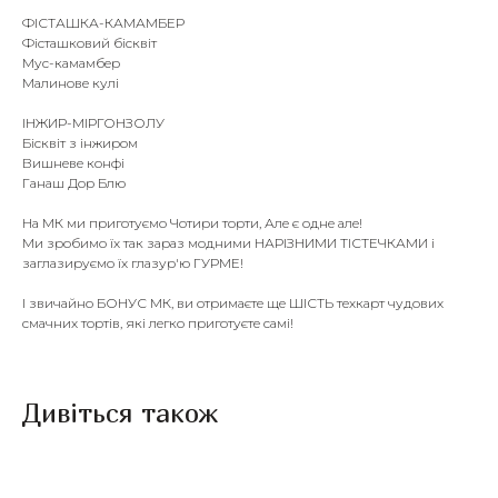
ФІСТАШКА-КАМАМБЕР
Фісташковий бісквіт
Мус-камамбер
Малинове кулі
ІНЖИР-МІРГОНЗОЛУ
Бісквіт з інжиром
Вишневе конфі
Ганаш Дор Блю
На МК ми приготуємо Чотири торти, Але є одне але!
Ми зробимо їх так зараз модними НАРІЗНИМИ ТІСТЕЧКАМИ і
заглазируємо їх глазур'ю ГУРМЕ!
І звичайно БОНУС МК, ви отримаєте ще ШІСТЬ техкарт чудових
смачних тортів, які легко приготуєте самі!
Дивіться також