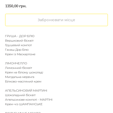
1350,00
грн.
Забронювати місце
ГРУША - ДОР БЛЮ
Вершковий бісквіт
Грушевий компот
Ганаш Дор Блю
Крем із Маскарпоне
ЛІМОНЧЕЛЛО
Лимонний бісквіт
Крем на білому шоколаді
Мигдальна меренга
Білково-масляний крем
АПЕЛЬСИНОВИЙ МАРТИНІ
Шоколадний бісквіт
Апельсинове компоті - МАРТІНІ
Крем-чіз ШАМПАНСЬКЕ